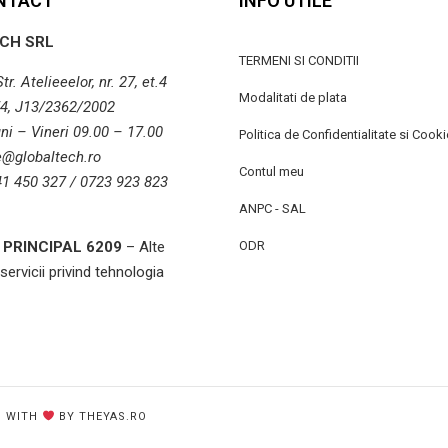
NTACT
INFO UTILE
CH SRL
TERMENI SI CONDITII
r. Atelieeelor, nr. 27, et.4
Modalitati de plata
4, J13/2362/2002
ni – Vineri 09.00 – 17.00
Politica de Confidentialitate si Cooki
ce@globaltech.ro
Contul meu
41 450 327 / 0723 923 823
ANPC - SAL
PRINCIPAL 6209
– Alte
ODR
 servicii privind tehnologia
D WITH
BY THEYAS.RO