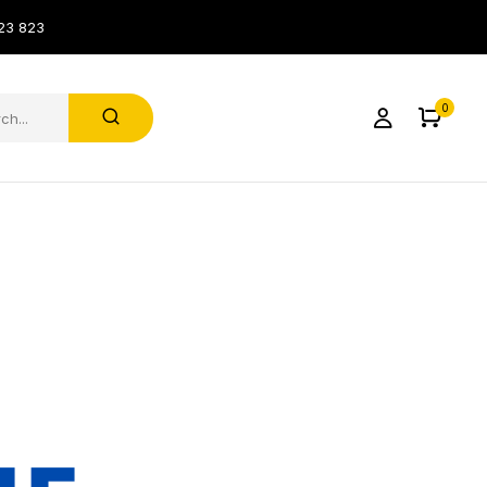
23 823
0