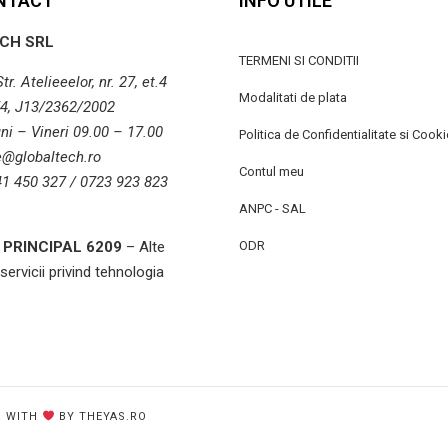
NTACT
INFO UTILE
CH SRL
TERMENI SI CONDITII
r. Atelieeelor, nr. 27, et.4
Modalitati de plata
4, J13/2362/2002
ni – Vineri 09.00 – 17.00
Politica de Confidentialitate si Cooki
ce@globaltech.ro
Contul meu
41 450 327 / 0723 923 823
ANPC - SAL
PRINCIPAL 6209
– Alte
ODR
 servicii privind tehnologia
D WITH
BY THEYAS.RO