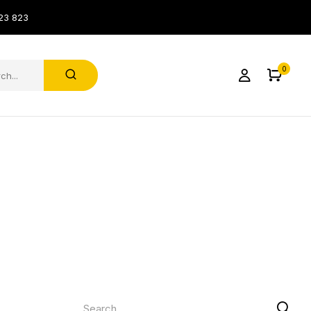
23 823
0