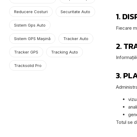
Reducere Costuri
Securitate Auto
1. DI
Sistem Gps Auto
Fiecare m
Sistem GPS Mașină
Tracker Auto
2. T
Tracker GPS
Tracking Auto
Informații
Tracksolid Pro
3. P
Administra
vizu
anal
gene
Totul se d