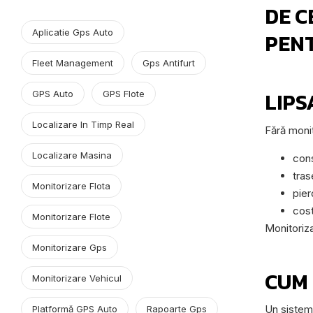
DE C
Aplicatie Gps Auto
PENT
Fleet Management
Gps Antifurt
LIPS
GPS Auto
GPS Flote
Localizare In Timp Real
Fără monit
Localizare Masina
cons
tras
Monitorizare Flota
pier
cost
Monitorizare Flote
Monitoriza
Monitorizare Gps
CUM
Monitorizare Vehicul
Un sistem 
Platformă GPS Auto
Rapoarte Gps