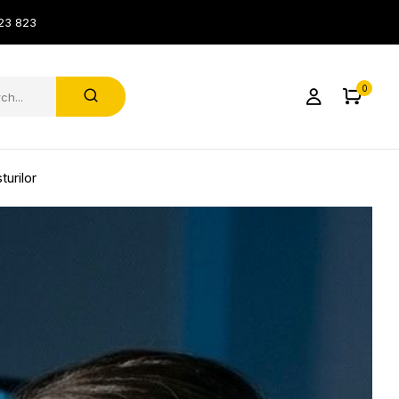
23 823
0
turilor