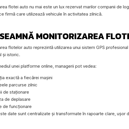
rea flotei auto nu mai este un lux rezervat marilor companii de logi
ce firmă care utilizează vehicule în activitatea zilnică.
ÎNSEAMNĂ
MONITORIZAREA FLOT
rea flotelor auto reprezintă utilizarea unui sistem GPS profesional c
 și istoric.
mediul unei platforme online, managerii pot vedea:
ția exactă a fiecărei mașini
eele parcurse zilnic
ii de staționare
za de deplasare
e de funcționare
te date sunt centralizate și transformate în rapoarte clare, ușor d