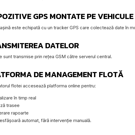
SPOZITIVE GPS MONTATE PE VEHICULE
așină este echipată cu un tracker GPS care colectează date în m
RANSMITEREA DATELOR
le sunt transmise prin rețea GSM către serverul central.
LATFORMA DE MANAGEMENT FLOTĂ
torul flotei accesează platforma online pentru:
alizare în timp real
iză trasee
rare rapoarte
esfășoară automat, fără intervenție manuală.