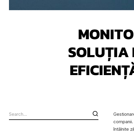
MONITO
SOLUȚIA
EFICIENȚ
Gestionare
companii. 
întâlnite 