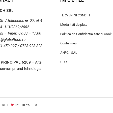
NTACT
INFO UTILE
CH SRL
TERMENI SI CONDITII
r. Atelieeelor, nr. 27, et.4
Modalitati de plata
4, J13/2362/2002
ni – Vineri 09.00 – 17.00
Politica de Confidentialitate si Cooki
ce@globaltech.ro
Contul meu
41 450 327 / 0723 923 823
ANPC - SAL
PRINCIPAL 6209
– Alte
ODR
 servicii privind tehnologia
D WITH
BY THEYAS.RO