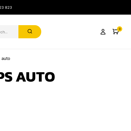
23 823
0
 auto
PS AUTO