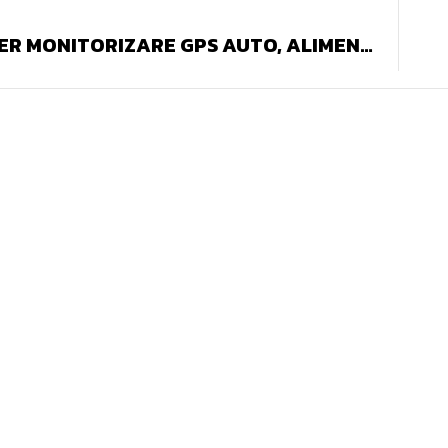
TRACKER MONITORIZARE GPS AUTO, ALIMENTARE LA PRIZA BRICHETA, DUAL USB, SOS SI MICROFON