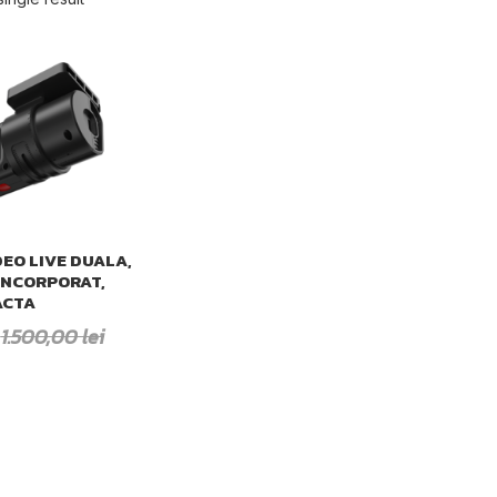
EO LIVE DUALA,
 INCORPORAT,
ACTA
1.500,00
lei