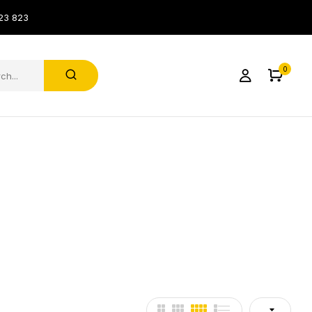
23 823
0